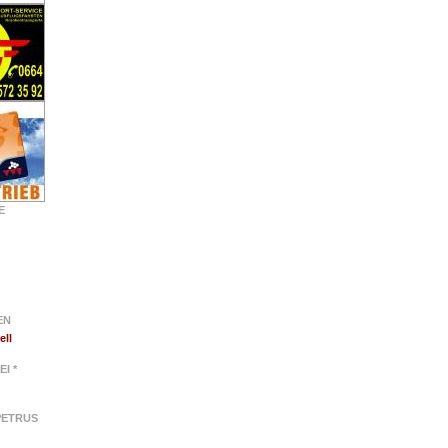
E
EN
ell
EI *
 PETRUS