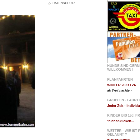
DATENSCHUTZ
HUNDE SIND GERN
WILLKOMMEN !
PLANFAHRTEN
WINTER 2023 / 24
ab Weihnachten
GRUPPEN - FAHRT
Jeder Zeit - Individu
KINDER BIS 15J. FR
*hier anklicken...
WETTER - WIE IST
GELAUNT ?