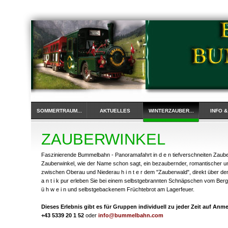
SOMMERTRAUM...
AKTUELLES
WINTERZAUBER...
INFO 
ZAUBERWINKEL
Faszinierende Bummelbahn - Panoramafahrt in d e n tiefverschneiten Zaube
Zauberwinkel, wie der Name schon sagt, ein bezaubernder, romantischer und
zwischen Oberau und Niederau h i n t e r dem "Zauberwald", direkt über de
a n t i k pur erleben Sie bei einem selbstgebrannten Schnäpschen vom Bergb
ü h w e i n und selbstgebackenem Früchtebrot am Lagerfeuer.
Dieses Erlebnis gibt es für Gruppen individuell zu jeder Zeit auf Anm
+43 5339 20 1 52
oder
info@bummelbahn.com