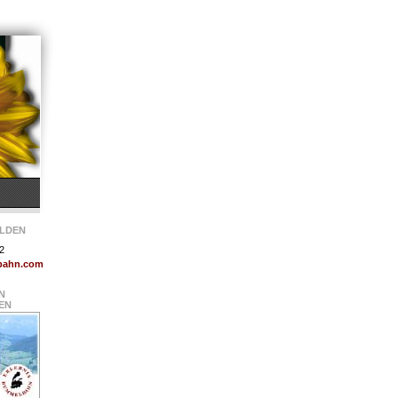
ELDEN
2
bahn.com
N
EN