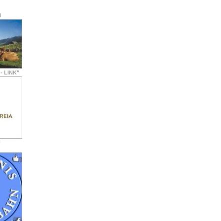
M
- LINK"
F