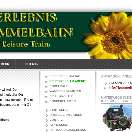
& MEHR
SITEMAP
ERLEBNISSE AM TAG
ANFRAGEN / ANM
ERLEBNISSE AM ABEND
+43 5339 20 1 5
RODELGAUDI
info@bummel
rwinkel. Der
WANDERN IM WINTER
 friedvoller Ort
SCHI LANGLAUF
UNTERWEGS IN DE
m Inntal gelegen. R o m
KITZBÜHELER ALP
SONDERFAHRTEN
auern, o d e r mit G l
STARTSEITE
INTERESSANTE LINKS
eldung:
VON A - Z
IMPRESSUM
HAFTUNGSAUSSCHLUSS